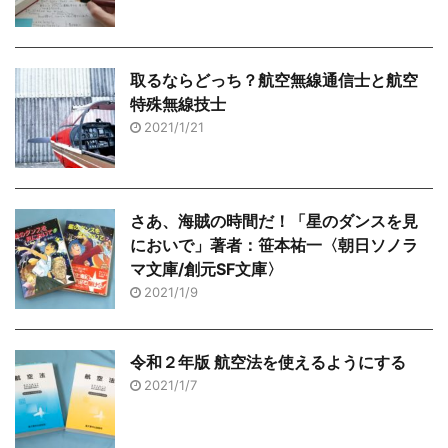
取るならどっち？航空無線通信士と航空
特殊無線技士
2021/1/21
さあ、海賊の時間だ！「星のダンスを見
においで」著者：笹本祐一〈朝日ソノラ
マ文庫/創元SF文庫〉
2021/1/9
令和２年版 航空法を使えるようにする
2021/1/7