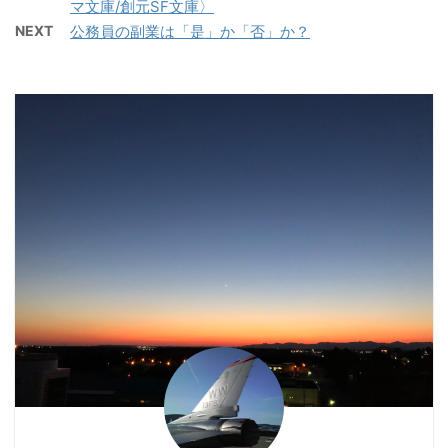
マ文庫/創元SF文庫〉
NEXT
公務員の副業は「是」か「否」か？