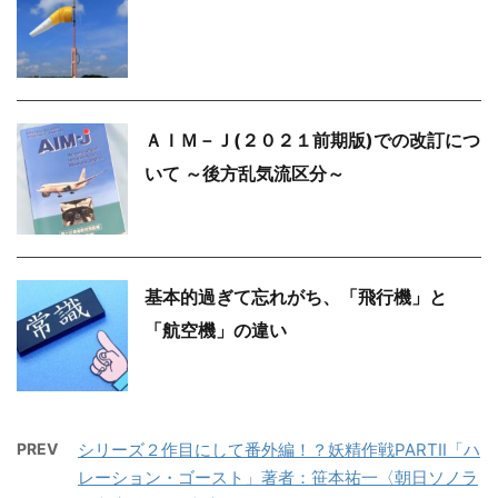
ＡＩＭ－Ｊ(２０２１前期版)での改訂につ
いて ～後方乱気流区分～
基本的過ぎて忘れがち、「飛行機」と
「航空機」の違い
PREV
シリーズ２作目にして番外編！？妖精作戦PARTⅡ「ハ
レーション・ゴースト」著者：笹本祐一〈朝日ソノラ