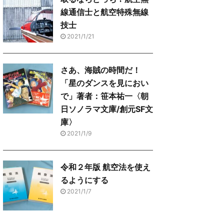
線通信士と航空特殊無線
技士
2021/1/21
さあ、海賊の時間だ！
「星のダンスを見におい
で」著者：笹本祐一〈朝
日ソノラマ文庫/創元SF文
庫〉
2021/1/9
令和２年版 航空法を使え
るようにする
2021/1/7