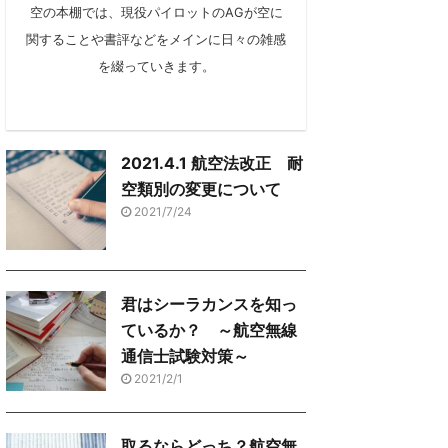
空の本棚では、現役パイロットのAGが空に
関することや書評などをメインに日々の雑感
を綴っていきます。
2021.4.1 航空法改正 耐
空類別の変更について
2021/7/24
君はシーラカンスを知っ
ているか？ ～航空無線
通信士試験対策～
2021/2/1
取るならどっち？航空無